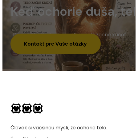
Keď ochorie duša, tel
Domov
Blog
Keď ochorie duša, telo začne kričať
Kontakt pre Vaše otázky
💟💟💟
Človek si väčšinou myslí, že ochorie telo.