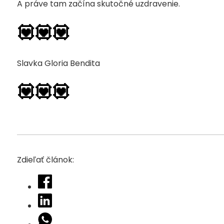
A práve tam začína skutočné uzdravenie.
💟💟💟
Slavka Gloria Bendita
💟💟💟
Zdieľať článok: