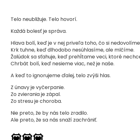
Telo neubližuje. Telo hovorí.
Každá bolesť je správa.
Hlava bolí, keď je v nej priveľa toho, čo si nedovolím
Krk tuhne, keď dlhodobo nesúhlasíme, ale mlčíme.
Žalúdok sa sťahuje, keď prehĺtame veci, ktoré nechce
Chrbát bolí, keď nesieme viac, než je naše.
A keď to ignorujeme ďalej, telo zvýši hlas.
Z únavy je vyčerpanie.
Zo zvierania je zápal.
Zo stresu je choroba.
Nie preto, že by nás telo zradilo.
Ale preto, že sa nás snaží zachrániť.
💟💟💟