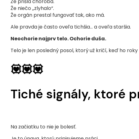
Že prišla choroba.
Že niečo „zlyhalo“.
Že orgán prestal fungovať tak, ako má.
Ale pravda je často oveľa tichšia… a oveľa staršia.
Neochorie najprv telo. Ochorie duša.
Telo je len posledný posol, ktorý už kričí, keď ho rok
💟💟💟
Tiché signály, ktoré 
Na začiatku to nie je bolesť.
Je to únava, ktorú pripisujeme práci.