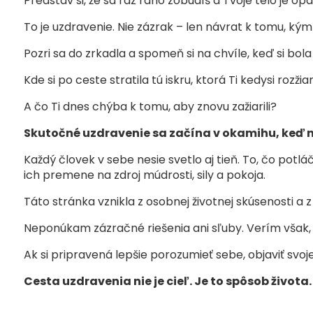
Predstav si, že sa raz ráno zobudíš a Tvoje telo je opäť
To je uzdravenie. Nie zázrak – len návrat k tomu, kým 
Pozri sa do zrkadla a spomeň si na chvíle, keď si bola 
Kde si po ceste stratila tú iskru, ktorá Ti kedysi rozžia
A čo Ti dnes chýba k tomu, aby znovu zažiarili?
Skutočné uzdravenie sa začína v okamihu, keď n
Každý človek v sebe nesie svetlo aj tieň. To, čo pot
ich premene na zdroj múdrosti, sily a pokoja.
Táto stránka vznikla z osobnej životnej skúsenosti a 
Neponúkam zázračné riešenia ani sľuby. Verím však,
Ak si pripravená lepšie porozumieť sebe, objaviť svo
Cesta uzdravenia nie je cieľ. Je to spôsob života.